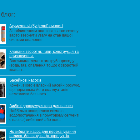
блог:
Акумулюючі (буферні) ємності
З наближенням опалювального сезону
варто звернути увагу на стан вашої
системи опалення...
Клапани зворотні. Типи, конструкція та
призначення.
Важливим елементом трубопроводу
(вода, газ, опалення тощо) є зворотній
клапан...
Басейнові насоси
Кожен, в кого є власний басейн розуміє,
що нормальна його експлуатація
неможлива без насо...
Вибір гідроакумулятора для насоса
Найбільш поширеною схемою
водопостачання в побутовому сегменті
є насос (глибинний або пов...
Як вибрати насос для перекачування
палива: бензину, нафтопродуктів,