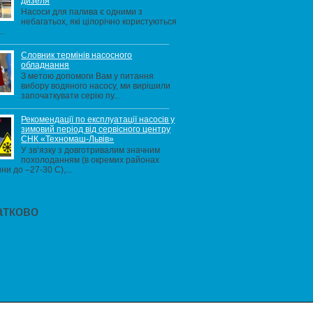
дизеля
Насоси для палива є одними з
небагатьох, які цілорічно користуються
..
Словник термінів насосного
обладнання
З метою допомоги Вам у питання
вибору водяного насосу, ми вирішили
започаткувати серію пу...
Рекомендації по експлуатації насосів у
зимовий період від сервісного центру
СНК «Техномаш-Львів»
У зв’язку з довготривалим значним
похолоданням (в окремих районах
ни до –27-30 С),...
атково