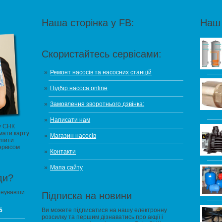
Наша сторінка у FB:
Наш 
Скористайтесь сервісами:
Ремонт насосів та насосних станцій
Підбір насоса online
Замовлення зворотнього дзвінка:
Написати нам
у СНК
мати карту
Магазин насосів
упити
ервісом
Контакти
Мапа сайту
ди?
онувавши
Підписка на новини
5
Ви можете підписатися на нашу електронну
розсилку та першим дізнаватись про акції і