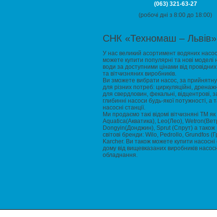
(063) 321-63-27
(робочі дні з 8:00 до 18:00)
СНК «Техномаш – Львів»
У нас великий асортимент водяних насос
можете купити популярні та нові моделі 
води за доступними цінами від провідних
та вітчизняних виробників.
Ви зможете вибрати насос, за прийнятну 
для різних потреб: циркуляційні, дренажн
для свердловин, фекальні, відцентрові, за
глибинні насоси будь-якої потужності, а 
насосні станції.
Ми продаємо такі відомі вітчизняні ТМ як
Aquatica(Акватика), Leo(Лео), Wetron(Вет
Dongyin(Донджин), Sprut (Спрут) а також 
світові бренди: Wilo, Pedrollo, Grundfos (
Karcher. Ви також можете купити насосні 
дому від вищевказаних виробників насос
обладнання.