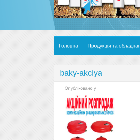
Головна
Продукція та обладна
baky-akciya
Опубліковано у