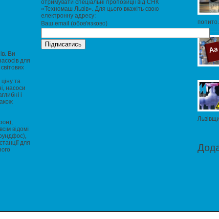
отримувати спеціальні пропозиції від СНК
«Техномаш Львів». Для цього вкажіть свою
електронну адресу:
попито.
Ваш email (обов'язково)
ів. Ви
насосів для
 світових
ціну та
і, насоси
глибні і
також
Львівщи
рон),
всім відомі
Грундфос),
станції для
Дод
ного