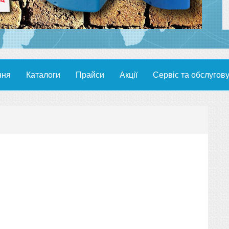
ння
Каталоги
Прайси
Акції
Сервіс та обслугов