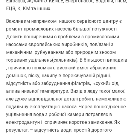
Euroaqua, AQVARIO, KENLE, Енергонасос, Водолій, Гном,
ЕЦВ, К, КМ та інших.
Важливим напрямком нашого сервісного центру є
ремонт промислових насосів більшої потужності.
Досить поширеними є проблеми з промисловими
насосами європейських виробників, пов’язані з
механічним руйнуванням або природнім зносом
торцевих ущільнень(сальників). В більшості випадків
, причиною поломки є високий вміст абразивних
домішок, піску, накипу в перекачуваній рідині,
відсутність або забруднення фільтрів, «сухий» хід,
вплив низької температури. Вихід з ладу такої малої,
але дуже відповідальної деталі робить неможливою
подальшу експлуатацію насоса. Через пошкодженне
ущільнення вода з робочої камери потрапляє в
електродвигун і спричиняє коротке замикання. Як
результат, – відсутність води, простій дорогого