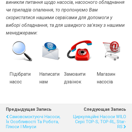
виникли питання щодо насосів, насосного обладнання
чи приладів опалення, то пропонуємо Вам
скористатися нашими сервісами для допомоги у
виборі обладнання, та для швидкого зв'язку з нашими
менеджерами:
Підібрати
Написати
Замовити
Магазин
насос
нам
дзвінок
насосів
Предыдущая Запись
Следующая Запись
Самовсмоктуючі Насоси,
Циркуляційні Насоси WILO
Їх Особливості Та Робота,
Серії TOP-S, TOP-RL, Star-
Плюси І Мінуси
RS