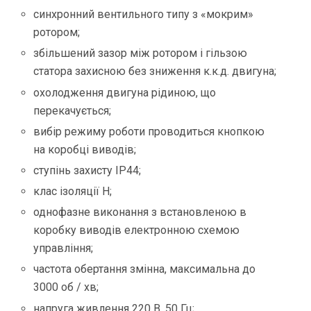
синхронний вентильного типу з «мокрим»
ротором;
збільшений зазор між ротором і гільзою
статора захисною без зниження к.к.д. двигуна;
охолодження двигуна рідиною, що
перекачується;
вибір режиму роботи проводиться кнопкою
на коробці виводів;
ступінь захисту IP44;
клас ізоляції H;
однофазне виконання з встановленою в
коробку виводів електронною схемою
управління;
частота обертання змінна, максимальна до
3000 об / хв;
напруга живлення 220 В, 50 Гц;