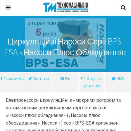
Циркуляційні Насоси Серії BPS-
ESA «Насоси Плюс Обладнання»
Поделиться
Твитнуть
Pin
Отпр. по
SMS
эл. почте
Електронасоси циркуляційні з «мокрим» ротором та
автоматичним регулюванням торгової марки
«Насоси плюс обладнання» («Насосы плюс
оборудование», Насоси +) серії BPS-ESA призначені
для перекачування робочих рідин в регульованих