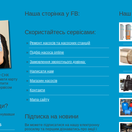
Наша сторінка у FB:
Наш 
Скористайтесь сервісами:
Ремонт насосів та насосних станцій
Підбір насоса online
Замовлення зворотнього дзвінка:
Написати нам
у СНК
мати карту
Магазин насосів
упити
ервісом
Контакти
Мапа сайту
ди?
онувавши
Підписка на новини
5
Ви можете підписатися на нашу електронну
розсилку та першим дізнаватись про акції і