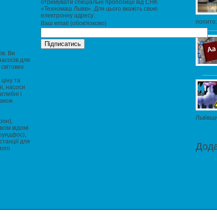
отримувати спеціальні пропозиції від СНК
«Техномаш Львів». Для цього вкажіть свою
електронну адресу:
попито.
Ваш email (обов'язково)
ів. Ви
насосів для
 світових
ціну та
і, насоси
глибні і
також
Львівщи
рон),
всім відомі
Грундфос),
станції для
Дод
ного