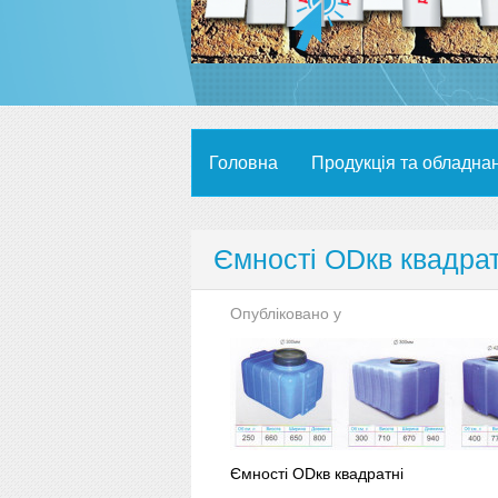
Головна
Продукція та обладна
Ємності ODкв квадрат
Опубліковано у
Ємності ODкв квадратні