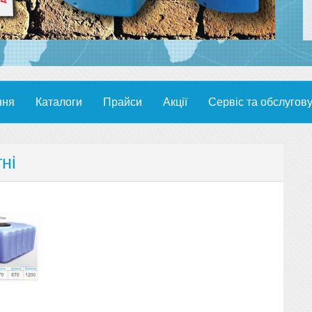
ння
Каталоги
Прайси
Акції
Сервіс та обслугов
ні