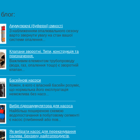
блог:
Акумулюючі (буферні) ємності
З наближенням опалювального сезону
варто звернути увагу на стан вашої
системи опалення...
Клапани зворотні. Типи, конструкція та
призначення.
Важливим елементом трубопроводу
(вода, газ, опалення тощо) є зворотній
клапан...
Басейнові насоси
Кожен, в кого є власний басейн розуміє,
що нормальна його експлуатація
неможлива без насо...
Вибір гідроакумулятора для насоса
Найбільш поширеною схемою
водопостачання в побутовому сегменті
є насос (глибинний або пов...
Як вибрати насос для перекачування
палива: бензину, нафтопродуктів,