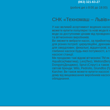
(063) 321-63-27
(робочі дні з 8:00 до 18:00)
СНК «Техномаш – Львів»
У нас великий асортимент водяних насос
можете купити популярні та нові моделі 
води за доступними цінами від провідних
та вітчизняних виробників.
Ви зможете вибрати насос, за прийнятну 
для різних потреб: циркуляційні, дренажн
для свердловин, фекальні, відцентрові, за
глибинні насоси будь-якої потужності, а 
насосні станції.
Ми продаємо такі відомі вітчизняні ТМ як
Aquatica(Акватика), Leo(Лео), Wetron(Вет
Dongyin(Донджин), Sprut (Спрут) а також 
світові бренди: Wilo, Pedrollo, Grundfos (
Karcher. Ви також можете купити насосні 
дому від вищевказаних виробників насос
обладнання.