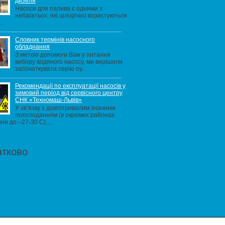
дизеля
Насоси для палива є одними з
небагатьох, які цілорічно користуються
..
Словник термінів насосного
обладнання
З метою допомоги Вам у питання
вибору водяного насосу, ми вирішили
започаткувати серію пу...
Рекомендації по експлуатації насосів у
зимовий період від сервісного центру
СНК «Техномаш-Львів»
У зв’язку з довготривалим значним
похолоданням (в окремих районах
ни до –27-30 С),...
атково