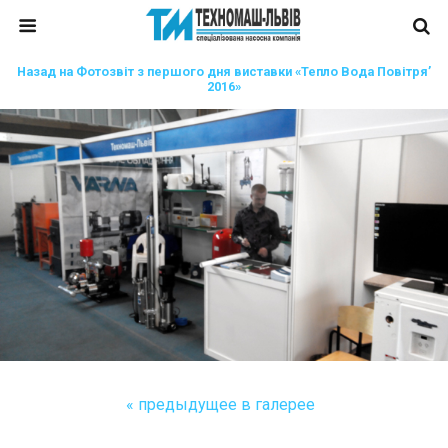
Назад на Фотозвіт з першого дня виставки «Тепло Вода Повітря’
2016»
« предыдущее в галерее