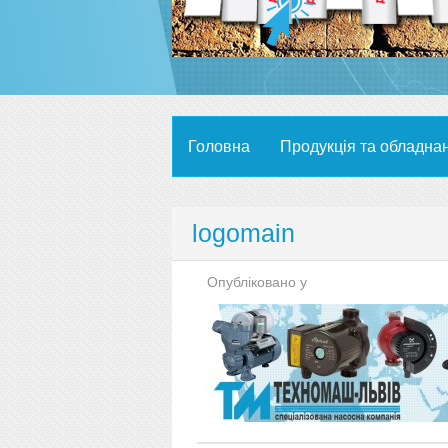
Головна
Продукція та обладна
logomain
Опубліковано у