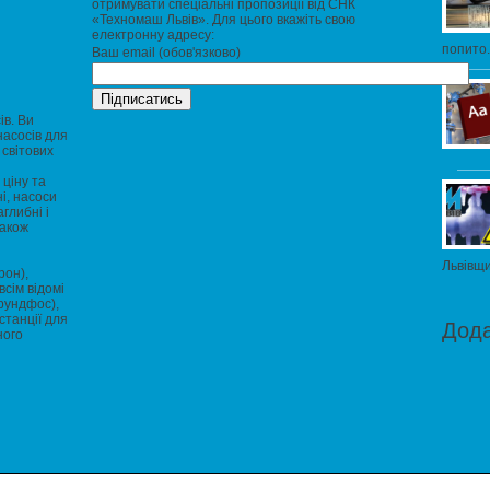
отримувати спеціальні пропозиції від СНК
«Техномаш Львів». Для цього вкажіть свою
електронну адресу:
попито.
Ваш email (обов'язково)
ів. Ви
насосів для
 світових
ціну та
і, насоси
глибні і
також
Львівщи
рон),
всім відомі
Грундфос),
станції для
Дод
ного