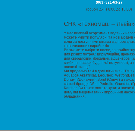
(063) 321-63-27
(робочі дні з 8:00 до 18:00)
СНК «Техномаш – Львів»
У нас великий асортимент водяних насос
можете купити популярні та нові моделі 
води за доступними цінами від провідних
та вітчизняних виробників.
Ви зможете вибрати насос, за прийнятну 
для різних потреб: циркуляційні, дренажн
для свердловин, фекальні, відцентрові, за
глибинні насоси будь-якої потужності, а 
насосні станції.
Ми продаємо такі відомі вітчизняні ТМ як
Aquatica(Акватика), Leo(Лео), Wetron(Вет
Dongyin(Донджин), Sprut (Спрут) а також 
світові бренди: Wilo, Pedrollo, Grundfos (
Karcher. Ви також можете купити насосні 
дому від вищевказаних виробників насос
обладнання.