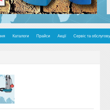
ння
Каталоги
Прайси
Акції
Сервіс та обслугов