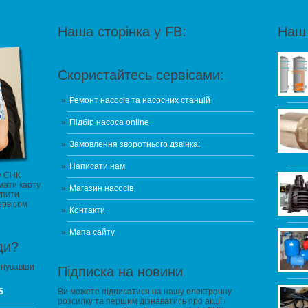
Наша сторінка у FB:
Наш 
Скористайтесь сервісами:
Ремонт насосів та насосних станцій
Підбір насоса online
Замовлення зворотнього дзвінка:
Написати нам
у СНК
мати карту
Магазин насосів
упити
ервісом
Контакти
Мапа сайту
ди?
онувавши
Підписка на новини
5
Ви можете підписатися на нашу електронну
розсилку та першим дізнаватись про акції і