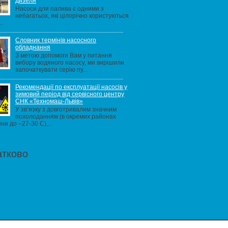
дизеля
Насоси для палива є одними з
небагатьох, які цілорічно користуються
..
Словник термінів насосного
обладнання
З метою допомоги Вам у питання
вибору водяного насосу, ми вирішили
започаткувати серію пу...
Рекомендації по експлуатації насосів у
зимовий період від сервісного центру
СНК «Техномаш-Львів»
У зв’язку з довготривалим значним
похолоданням (в окремих районах
ни до –27-30 С),...
атково