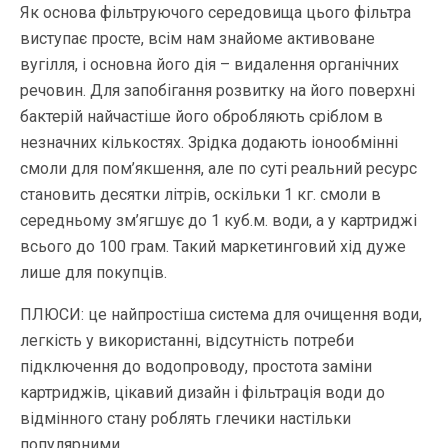
Як основа фільтруючого середовища цього фільтра
виступає просте, всім нам знайоме активоване
вугілля, і основна його дія – видалення органічних
речовин. Для запобігання розвитку на його поверхні
бактерій найчастіше його обробляють сріблом в
незначних кількостях. Зрідка додають іонообмінні
смоли для пом’якшення, але по суті реальний ресурс
становить десятки літрів, оскільки 1 кг. смоли в
середньому зм’ягшує до 1 куб.м. води, а у картриджі
всього до 100 грам. Такий маркетинговий хід дуже
лише для покупців.
ПЛЮСИ: це найпростіша система для очищення води,
легкість у використанні, відсутність потреби
підключення до водопроводу, простота заміни
картриджів, цікавий дизайн і фільтрація води до
відмінного стану роблять глечики настільки
популярними.