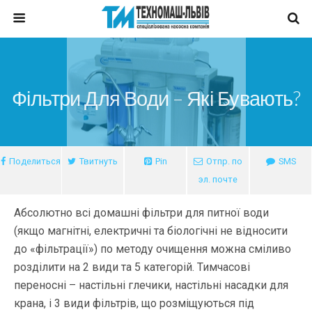
Фільтри Для Води – Які Бувають?
Поделиться
Твитнуть
Pin
Отпр. по
SMS
эл. почте
Абсолютно всі домашні фільтри для питної води
(якщо магнітні, електричні та біологічні не відносити
до «фільтрації») по методу очищення можна сміливо
розділити на 2 види та 5 категорій. Тимчасові
переносні – настільні глечики, настільні насадки для
крана, і 3 види фільтрів, що розміщуються під