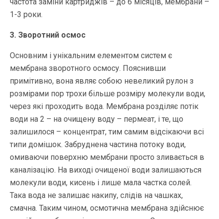
частота заміни картриджів – до 6 місяців, мембрани –
1-3 роки.
3. Зворотний осмос
Основним і унікальним елементом систем є
мембрана зворотного осмосу. Пояснивши
примітивно, вона являє собою невеликий рулон з
розмірами пор трохи більше розміру молекули води,
через які проходить вода. Мембрана розділяє потік
води на 2 – на очищену воду – пермеат, і те, що
залишилося – концентрат, тим самим відсікаючи всі
типи домішок. Забруднена частина потоку води,
омиваючи поверхню мембрани просто зливається в
каналізацію. На виході очищеної води залишаються
молекули води, кисень і лише мала частка солей.
Така вода не залишає накипу, слідів на чашках,
смачна. Таким чином, осмотична мембрана здійснює