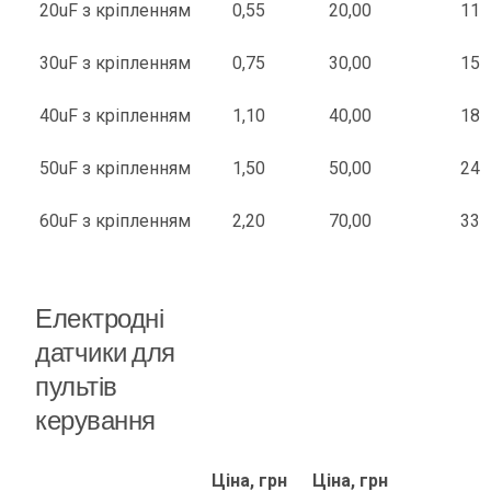
20uF з кріпленням
0,55
20,00
11
30uF з кріпленням
0,75
30,00
15
40uF з кріпленням
1,10
40,00
18
50uF з кріпленням
1,50
50,00
24
60uF з кріпленням
2,20
70,00
33
Електродні
датчики для
пультів
керування
Ціна, грн
Ціна, грн