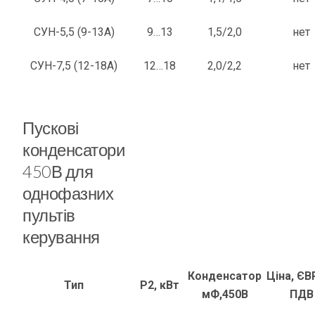
СУН-5,5 (9-13А)
9…13
1,5/2,0
нет
СУН-7,5 (12-18А)
12…18
2,0/2,2
нет
Пускові
конденсатори
450В для
однофазних
пультів
керування
Конденсатор
Ціна, ЄВ
Тип
Р2, кВт
мФ,450В
ПДВ