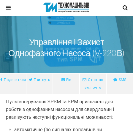
Управління І Захист
Однофазного Насоса (V-220В)
Поделиться
Твитнуть
Pin
Отпр. по
SMS
эл. почте
Пульти керування SPSM та SPM призначені для
роботи з однофазним насосом для свердловин і
реалізують наступні функціональні можливості:
автоматичне (по сигналах поплавків чи