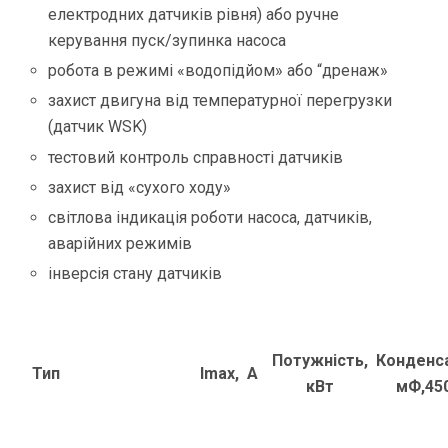
електродних датчиків рівня) або ручне
керування пуск/зупинка насоса
робота в режимі «водопідйом» або “дренаж»
захист двигуна від температурної перегрузки
(датчик WSK)
тестовий контроль справності датчиків
захист від «сухого ходу»
світлова індикація роботи насоса, датчиків,
аварійних режимів
інверсія стану датчиків
Потужність,
Конденс
Тип
Imax, A
кВт
мФ,45