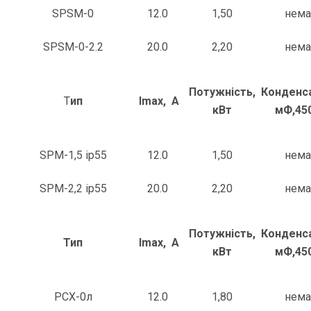
SPSM-0
12.0
1,50
нема
SPSM-0-2.2
20.0
2,20
нема
Потужність,
Конденс
Т
ип
Imax, A
кВт
мФ,45
SPM-1,5 ip55
12.0
1,50
нема
SPM-2,2 ip55
20.0
2,20
нема
Потужність,
Конденс
Тип
Imax, A
кВт
мФ,45
РСХ-0л
12.0
1,80
нема