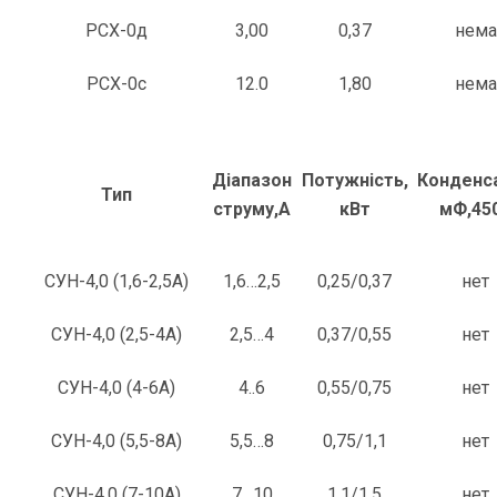
РСХ-0д
3,00
0,37
нема
РСХ-0с
12.0
1,80
нема
Діапазон
Потужність,
Конденс
Тип
струму,А
кВт
мФ,45
СУН-4,0 (1,6-2,5А)
1,6…2,5
0,25/0,37
нет
СУН-4,0 (2,5-4А)
2,5…4
0,37/0,55
нет
СУН-4,0 (4-6А)
4..6
0,55/0,75
нет
СУН-4,0 (5,5-8А)
5,5…8
0,75/1,1
нет
СУН-4,0 (7-10А)
7…10
1,1/1,5
нет