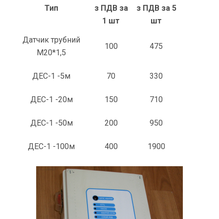
Тип
з ПДВ за
з ПДВ за 5
1 шт
шт
Датчик трубний
100
475
М20*1,5
ДЕС-1 -5м
70
330
ДЕС-1 -20м
150
710
ДЕС-1 -50м
200
950
ДЕС-1 -100м
400
1900