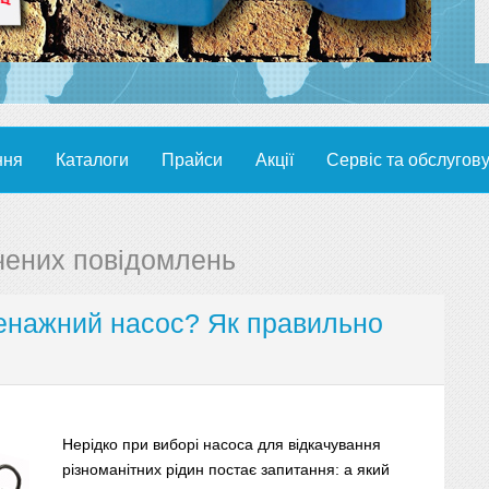
ння
Каталоги
Прайси
Акції
Сервіс та обслугов
чених повідомлень
ренажний насос? Як правильно
Нерідко при виборі насоса для відкачування
різноманітних рідин постає запитання: а який