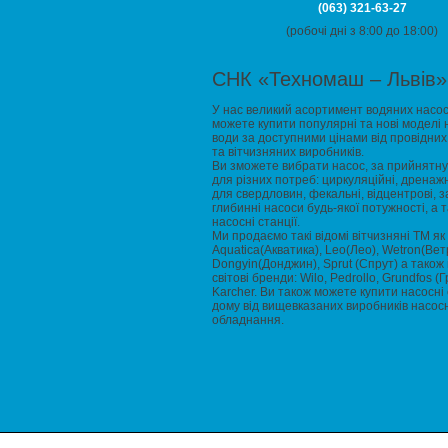
(063) 321-63-27
(робочі дні з 8:00 до 18:00)
СНК «Техномаш – Львів»
У нас великий асортимент водяних насос
можете купити популярні та нові моделі 
води за доступними цінами від провідних
та вітчизняних виробників.
Ви зможете вибрати насос, за прийнятну 
для різних потреб: циркуляційні, дренажн
для свердловин, фекальні, відцентрові, за
глибинні насоси будь-якої потужності, а 
насосні станції.
Ми продаємо такі відомі вітчизняні ТМ як
Aquatica(Акватика), Leo(Лео), Wetron(Вет
Dongyin(Донджин), Sprut (Спрут) а також 
світові бренди: Wilo, Pedrollo, Grundfos (
Karcher. Ви також можете купити насосні 
дому від вищевказаних виробників насос
обладнання.