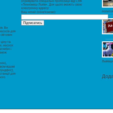
отримувати спеціальні пропозиції від СНК
«Техномаш Львів». Для цього вкажіть свою
електронну адресу:
попитом
Ваш email (обов'язково)
ів. Ви
насосів для
 світових
ціну та
і, насоси
глибні і
також
Львівщи
рон),
всім відомі
Грундфос),
станції для
Дод
ного