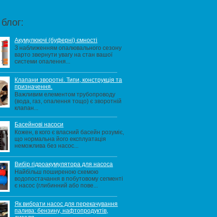
блог:
Акумулюючі (буферні) ємності
З наближенням опалювального сезону
варто звернути увагу на стан вашої
системи опалення...
Клапани зворотні. Типи, конструкція та
призначення.
Важливим елементом трубопроводу
(вода, газ, опалення тощо) є зворотній
клапан...
Басейнові насоси
Кожен, в кого є власний басейн розуміє,
що нормальна його експлуатація
неможлива без насос...
Вибір гідроакумулятора для насоса
Найбільш поширеною схемою
водопостачання в побутовому сегменті
є насос (глибинний або пове...
Як вибрати насос для перекачування
палива: бензину, нафтопродуктів,