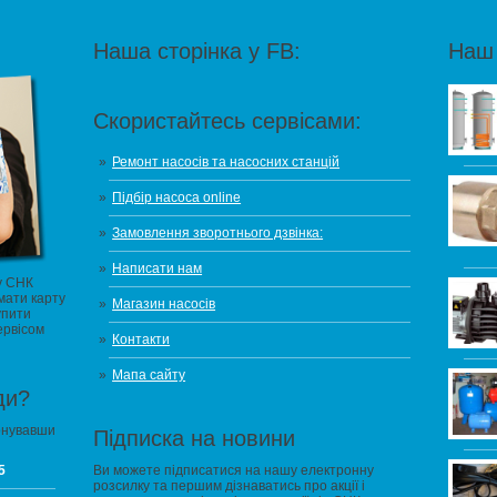
Наша сторінка у FB:
Наш 
Скористайтесь сервісами:
Ремонт насосів та насосних станцій
Підбір насоса online
Замовлення зворотнього дзвінка:
Написати нам
у СНК
мати карту
Магазин насосів
упити
ервісом
Контакти
Мапа сайту
ди?
онувавши
Підписка на новини
5
Ви можете підписатися на нашу електронну
розсилку та першим дізнаватись про акції і