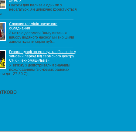
дизеля
Насоси для палива є одними з
небагатьох, які цілорічно користуються
...
Словник термінів насосного
обладнання
З метою допомоги Вам у питання
вибору водяного насосу, ми вирішили
започаткувати серію пуб...
Рекомендації по експлуатації насосів у
зимовий період від сервісного центру
СНК «Техномаш-Львів»
У зв’язку з довготривалим значним
похолоданням (в окремих районах
ни до –27-30 С), ...
атково